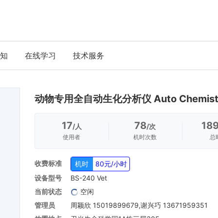
知
在线学习
技术服务
动物专用全自动生化分析仪 Auto Chemistry
17
78
18
/人
/次
使用者
机时次数
总
收费标准
机时
80元/小时
设备型号
BS-240 Vet
当前状态
空闲
管理员
周颖欣 15019899679,谢兴巧 13671959351