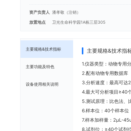
资产负责人
潘孝敬（注销）
放置地点
卫光生命科学园1A栋三层305
主要规格&技术指标
主要规格&技术指
1.仪器类型：动物专
主要功能及特色
2.配有动物专用数据库
3.分析速度：最高可达2
设备使用相关说明
4.最大可分析项目≥4
5.测试原理：比色法、
6.样本位：40个样本
7.样本加样量：2μL-4
8.试剂位：≥40个试