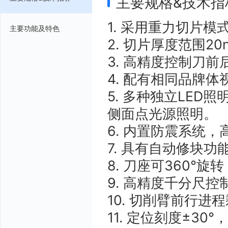
主要规格&技术指
1. 采用重力切片模
主要功能及特色
2. 切片厚度范围20n
3. 高精度控制刀前
4. 配有相同品牌
5. 多种独立LE
侧面点光源照明。
6. 内置防震系统
7. 具有自动修块
8. 刀座可360
9. 高精度千分尺
10. 切削臂前行
11. 定位刻度±30